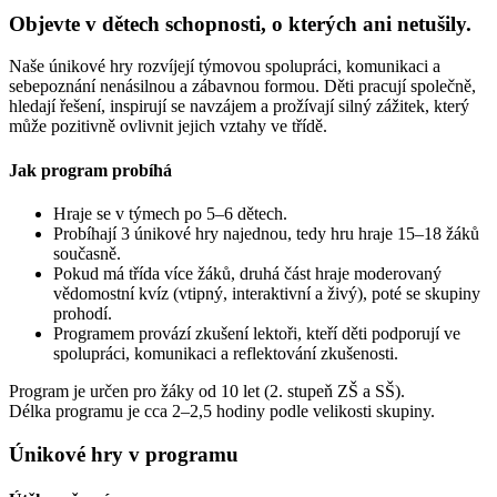
Objevte v dětech schopnosti, o kterých ani netušily.
Naše únikové hry rozvíjejí týmovou spolupráci, komunikaci a
sebepoznání nenásilnou a zábavnou formou. Děti pracují společně,
hledají řešení, inspirují se navzájem a prožívají silný zážitek, který
může pozitivně ovlivnit jejich vztahy ve třídě.
Jak program probíhá
Hraje se v týmech po 5–6 dětech.
Probíhají 3 únikové hry najednou, tedy hru hraje 15–18 žáků
současně.
Pokud má třída více žáků, druhá část hraje moderovaný
vědomostní kvíz (vtipný, interaktivní a živý), poté se skupiny
prohodí.
Programem provází zkušení lektoři, kteří děti podporují ve
spolupráci, komunikaci a reflektování zkušenosti.
Program je určen pro žáky od 10 let (2. stupeň ZŠ a SŠ).
Délka programu je cca 2–2,5 hodiny podle velikosti skupiny.
Únikové hry v programu