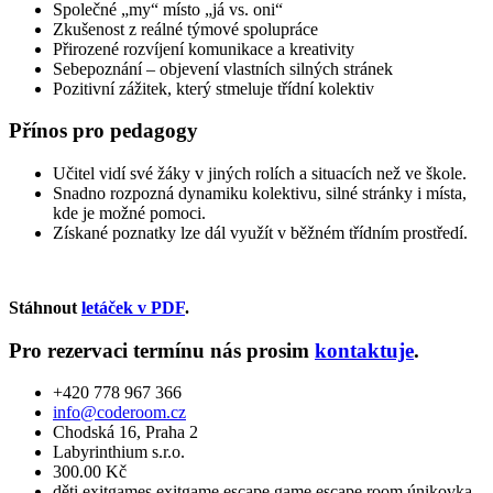
Společné „my“ místo „já vs. oni“
Zkušenost z reálné týmové spolupráce
Přirozené rozvíjení komunikace a kreativity
Sebepoznání – objevení vlastních silných stránek
Pozitivní zážitek, který stmeluje třídní kolektiv
Přínos pro pedagogy
Učitel vidí své žáky v jiných rolích a situacích než ve škole.
Snadno rozpozná dynamiku kolektivu, silné stránky i místa,
kde je možné pomoci.
Získané poznatky lze dál využít v běžném třídním prostředí.
Stáhnout
letáček v PDF
.
Pro rezervaci termínu nás prosim
kontaktuje
.
+420 778 967 366
info@coderoom.cz
Chodská 16, Praha 2
Labyrinthium s.r.o.
300.00 Kč
děti
exitgames
exitgame
escape game
escape room
únikovka