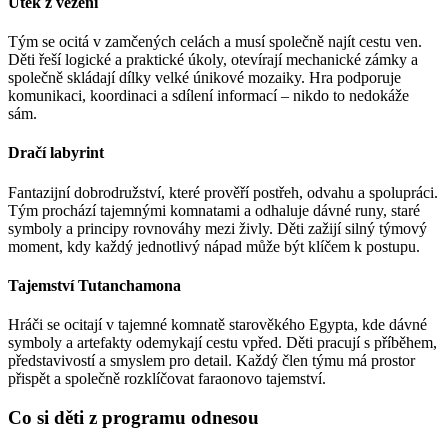
Útěk z vězení
Tým se ocitá v zamčených celách a musí společně najít cestu ven.
Děti řeší logické a praktické úkoly, otevírají mechanické zámky a
společně skládají dílky velké únikové mozaiky. Hra podporuje
komunikaci, koordinaci a sdílení informací – nikdo to nedokáže
sám.
Dračí labyrint
Fantazijní dobrodružství, které prověří postřeh, odvahu a spolupráci.
Tým prochází tajemnými komnatami a odhaluje dávné runy, staré
symboly a principy rovnováhy mezi živly. Děti zažijí silný týmový
moment, kdy každý jednotlivý nápad může být klíčem k postupu.
Tajemství Tutanchamona
Hráči se ocitají v tajemné komnatě starověkého Egypta, kde dávné
symboly a artefakty odemykají cestu vpřed. Děti pracují s příběhem,
představivostí a smyslem pro detail. Každý člen týmu má prostor
přispět a společně rozklíčovat faraonovo tajemství.
Co si děti z programu odnesou